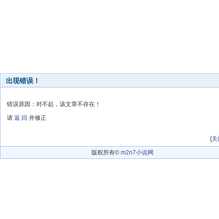
出现错误！
错误原因：对不起，该文章不存在！
请
返 回
并修正
[
关
版权所有©
m2n7小说网