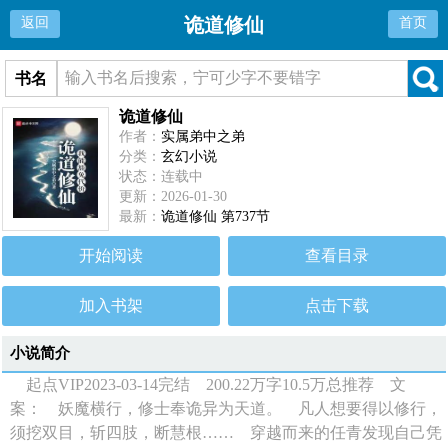
诡道修仙
返回
首页
书名
诡道修仙
作者：
实属弟中之弟
分类：
玄幻小说
状态：连载中
更新：2026-01-30
最新：
诡道修仙 第737节
开始阅读
查看目录
加入书架
点击下载
小说简介
起点VIP2023-03-14完结 200.22万字10.5万总推荐 文
案： 妖魔横行，修士奉诡异为天道。 凡人想要得以修行，
须挖双目，斩四肢，断慧根…… 穿越而来的任青发现自己凭