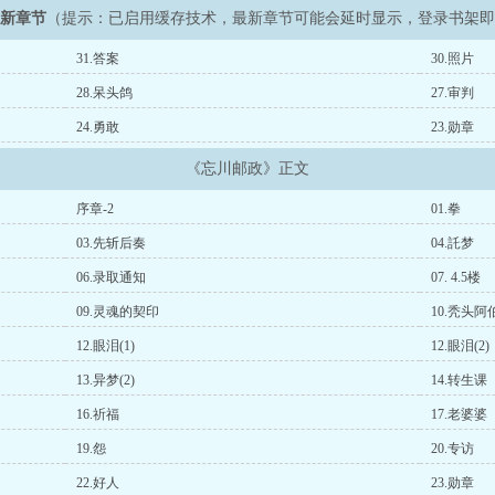
最新章节
（提示：已启用缓存技术，最新章节可能会延时显示，登录书架
31.答案
30.照片
28.呆头鸽
27.审判
24.勇敢
23.勋章
《忘川邮政》正文
序章-2
01.拳
03.先斩后奏
04.託梦
06.录取通知
07. 4.5楼
09.灵魂的契印
10.秃头阿
12.眼泪(1)
12.眼泪(2)
13.异梦(2)
14.转生课
16.祈福
17.老婆婆
19.怨
20.专访
22.好人
23.勋章