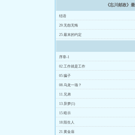
《忘川邮政》
结语
29.无怨无悔
25.最末的约定
序章-1
02.工作就是工作
05.骗子
08.乌龙一场？
11.兄弟
13.异梦(1)
15.暗示
18.陌生人
21.黄金庙