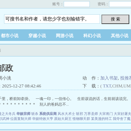
账号：
密码：
搜 索
都市小说
穿越小说
网游小说
科幻小说
其他小说
表
邮政
周小洮
动 作：
加入书架
,
投推
25-12-27 08:42:46
下 载：
(
TXT
,CHM,UM
千里，桥前卸牵掛。 一魂一印，一信传心。 生前该说的话，生前就该说完。
＊＊＊＊＊＊＊＊＊ 别人的爸妈总不...
漫之大冬兵
华娱宗师
斩杀
系统供应商
风水大术士
斩邪
万界圣师
大宋将门
大宋好屠
职武神
位面复制大师
华娱特效大亨
原始大厨王
怪物聊天群
某美漫的特工
我夺舍了魔