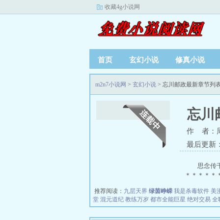
收藏4g小说网
首页
玄幻小说
修真小说
m2n7小说网
>
玄幻小说
> 忘川邮政最新章节列
忘川
作 者：
最后更新：20
思念传
＊＊＊＊＊＊
推荐阅读：
九层天界
绿茵峥嵘
我是杀毒软件
美
堂
混元道纪
教练万岁
都市全能巨星
绝对交易
全