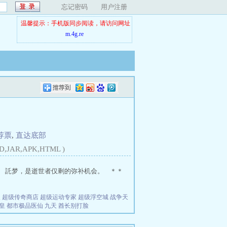
忘记密码
用户注册
温馨提示：手机版同步阅读，请访问网址
m.4g.re
荐票
,
直达底部
D,JAR,APK,HTML )
 託梦，是逝世者仅剩的弥补机会。 ＊＊
夫
超级传奇商店
超级运动专家
超级浮空城
战争天
皇
都市极品医仙
九天
酋长别打脸